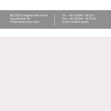
BECKERS Regeltechnik GmbH
Tel.: +49 (0)2845 - 98 00 0
Paschenfurth 4b
Fax: +49 (0)2845 - 98 05 80
47506 Neukirchen-Vluyn
Email: info
brt
gmbh